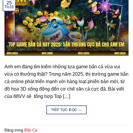
25
Th10
Anh em đang tìm kiếm những tựa game bắn cá vừa vui
vừa có thưởng thật? Trong năm 2025, thị trường game bắn
cá online phát triển mạnh với hàng loạt phiên bản mới, từ
đồ họa 3D sống động đến cơ chế săn cá cực đã. Bài viết
của 88VV sẽ tổng hợp Top […]
TIẾP TỤC ĐỌC
→
Đăng trong
Bắn Cá