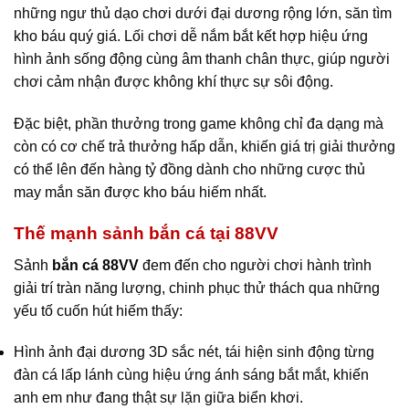
những ngư thủ dạo chơi dưới đại dương rộng lớn, săn tìm
kho báu quý giá. Lối chơi dễ nắm bắt kết hợp hiệu ứng
hình ảnh sống động cùng âm thanh chân thực, giúp người
chơi cảm nhận được không khí thực sự sôi động.
Đặc biệt, phần thưởng trong game không chỉ đa dạng mà
còn có cơ chế trả thưởng hấp dẫn, khiến giá trị giải thưởng
có thể lên đến hàng tỷ đồng dành cho những cược thủ
may mắn săn được kho báu hiếm nhất.
Thế mạnh sảnh bắn cá tại 88VV
Sảnh
bắn cá 88VV
đem đến cho người chơi hành trình
giải trí tràn năng lượng, chinh phục thử thách qua những
yếu tố cuốn hút hiếm thấy:
Hình ảnh đại dương 3D sắc nét, tái hiện sinh động từng
đàn cá lấp lánh cùng hiệu ứng ánh sáng bắt mắt, khiến
anh em như đang thật sự lặn giữa biển khơi.