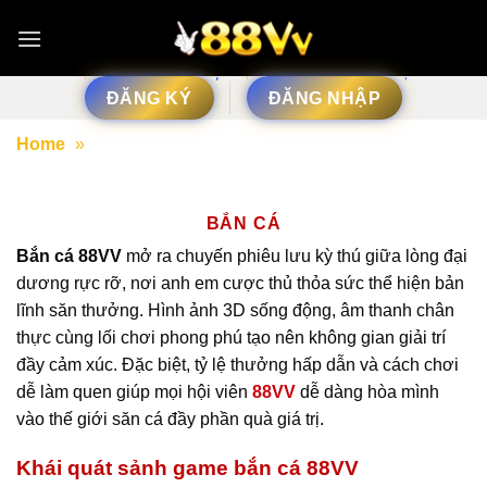
Bỏ
qua
nội
dung
ĐĂNG KÝ
ĐĂNG NHẬP
Home
»
Bắn Cá
BẮN CÁ
Bắn cá 88VV
mở ra chuyến phiêu lưu kỳ thú giữa lòng đại
dương rực rỡ, nơi anh em cược thủ thỏa sức thể hiện bản
lĩnh săn thưởng. Hình ảnh 3D sống động, âm thanh chân
thực cùng lối chơi phong phú tạo nên không gian giải trí
đầy cảm xúc. Đặc biệt, tỷ lệ thưởng hấp dẫn và cách chơi
dễ làm quen giúp mọi hội viên
88VV
dễ dàng hòa mình
vào thế giới săn cá đầy phần quà giá trị.
Khái quát sảnh game bắn cá 88VV