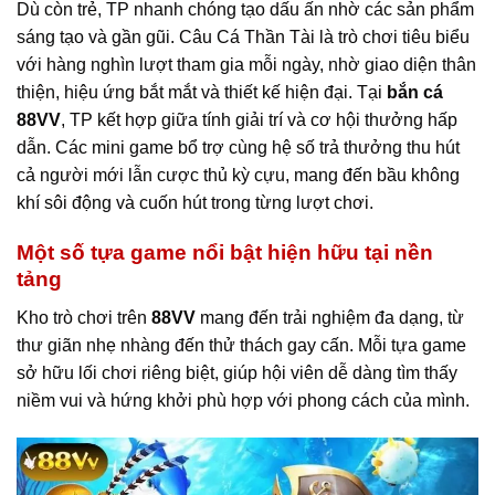
Dù còn trẻ, TP nhanh chóng tạo dấu ấn nhờ các sản phẩm
sáng tạo và gần gũi. Câu Cá Thần Tài là trò chơi tiêu biểu
với hàng nghìn lượt tham gia mỗi ngày, nhờ giao diện thân
thiện, hiệu ứng bắt mắt và thiết kế hiện đại. Tại
bắn cá
88VV
, TP kết hợp giữa tính giải trí và cơ hội thưởng hấp
dẫn. Các mini game bổ trợ cùng hệ số trả thưởng thu hút
cả người mới lẫn cược thủ kỳ cựu, mang đến bầu không
khí sôi động và cuốn hút trong từng lượt chơi.
Một số tựa game nổi bật hiện hữu tại nền
tảng
Kho trò chơi trên
88VV
mang đến trải nghiệm đa dạng, từ
thư giãn nhẹ nhàng đến thử thách gay cấn. Mỗi tựa game
sở hữu lối chơi riêng biệt, giúp hội viên dễ dàng tìm thấy
niềm vui và hứng khởi phù hợp với phong cách của mình.