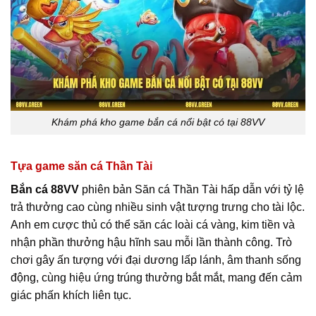
Khám phá kho game bắn cá nổi bật có tại 88VV
Tựa game săn cá Thần Tài
Bắn cá 88VV
phiên bản Săn cá Thần Tài hấp dẫn với tỷ lệ
trả thưởng cao cùng nhiều sinh vật tượng trưng cho tài lộc.
Anh em cược thủ có thể săn các loài cá vàng, kim tiền và
nhận phần thưởng hậu hĩnh sau mỗi lần thành công. Trò
chơi gây ấn tượng với đại dương lấp lánh, âm thanh sống
động, cùng hiệu ứng trúng thưởng bắt mắt, mang đến cảm
giác phấn khích liên tục.