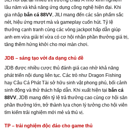
lâu năm và khả năng ứng dụng công nghệ hiện đại. Khi
gia nhập
bắn cá 88VV
, JILI mang đến các sản phẩm sắc
nét, hiệu ứng mượt mà và gameplay cuốn hút. Tỷ lệ
thưởng cạnh tranh cùng các vòng jackpot hấp dẫn giúp
anh em vừa giải trí vừa có cơ hội nhận phần thưởng giá trị,
tăng thêm hứng khởi cho mọi màn chơi.
JDB – sáng tạo với đa dạng chủ đề
JDB được nhiều cược thủ đánh giá cao nhờ khả năng
phát triển nội dung liên tục. Các trò như Dragon Fishing
hay Câu Cá Phát Tài sở hữu sinh vật phong phú, bối cảnh
sinh động và thử thách hấp dẫn. Khi xuất hiện tại
bắn cá
88VV
, JDB mang đến tỷ lệ trả thưởng cao cùng cơ hội săn
phần thưởng lớn, trở thành lựa chọn lý tưởng cho hội viên
tìm kiếm trải nghiệm mới mẻ và thú vị.
TP – trải nghiệm độc đáo cho game thủ