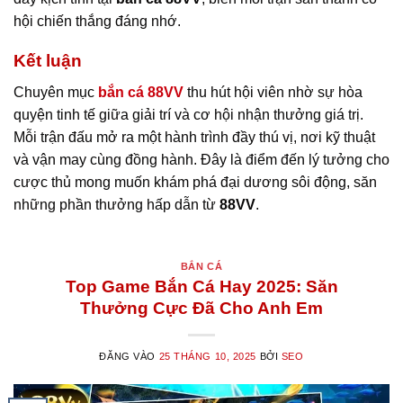
hội chiến thắng đáng nhớ.
Kết luận
Chuyên mục
bắn cá 88VV
thu hút hội viên nhờ sự hòa
quyện tinh tế giữa giải trí và cơ hội nhận thưởng giá trị.
Mỗi trận đấu mở ra một hành trình đầy thú vị, nơi kỹ thuật
và vận may cùng đồng hành. Đây là điểm đến lý tưởng cho
cược thủ mong muốn khám phá đại dương sôi động, săn
những phần thưởng hấp dẫn từ
88VV
.
BẮN CÁ
Top Game Bắn Cá Hay 2025: Săn
Thưởng Cực Đã Cho Anh Em
ĐĂNG VÀO
25 THÁNG 10, 2025
BỞI
SEO