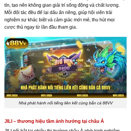
tín, tạo nên không gian giải trí sống động và chất lượng.
Mỗi đối tác đều để lại dấu ấn riêng, giúp hội viên trải
nghiệm sự khác biệt và cảm giác mới mẻ, thu hút mọi
cược thủ ngay từ lần đầu tham gia.
Nhà phát hành nổi tiếng liên kết cùng bắn cá 88VV
JILI – thương hiệu tầm ảnh hưởng tại châu Á
JILI nổi bật tại nhiều thị trường châu Á nhờ kinh nghiệm