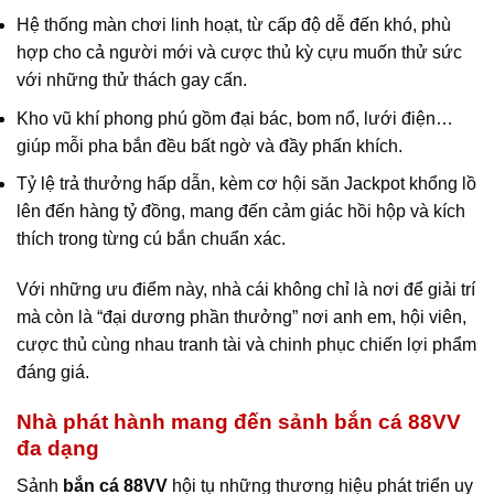
Hệ thống màn chơi linh hoạt, từ cấp độ dễ đến khó, phù
hợp cho cả người mới và cược thủ kỳ cựu muốn thử sức
với những thử thách gay cấn.
Kho vũ khí phong phú gồm đại bác, bom nổ, lưới điện…
giúp mỗi pha bắn đều bất ngờ và đầy phấn khích.
Tỷ lệ trả thưởng hấp dẫn, kèm cơ hội săn Jackpot khổng lồ
lên đến hàng tỷ đồng, mang đến cảm giác hồi hộp và kích
thích trong từng cú bắn chuẩn xác.
Với những ưu điểm này, nhà cái không chỉ là nơi để giải trí
mà còn là “đại dương phần thưởng” nơi anh em, hội viên,
cược thủ cùng nhau tranh tài và chinh phục chiến lợi phẩm
đáng giá.
Nhà phát hành mang đến sảnh bắn cá 88VV
đa dạng
Sảnh
bắn cá 88VV
hội tụ những thương hiệu phát triển uy