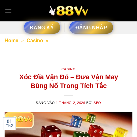
Bỏ
qua
nội
dung
ĐĂNG KÝ
ĐĂNG NHẬP
Home
»
Casino
»
Xóc Đĩa Vận Đỏ – Đưa Vận May
Bùng Nổ Trong Tích Tắc
CASINO
Xóc Đĩa Vận Đỏ – Đưa Vận May
Bùng Nổ Trong Tích Tắc
ĐĂNG VÀO
1 THÁNG 2, 2026
BỞI
SEO
01
Th2