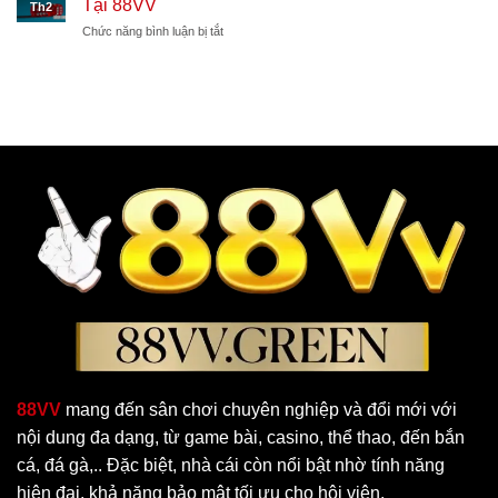
Tại 88VV
Th2
Đỏ
Phá
Chức năng bình luận bị tắt
ở
–
Đảo
Cách
Đưa
Mọi
Chơi
Vận
Sảnh
Tài
May
Game
Xỉu
Bùng
Bịp
Nổ
–
Trong
Siêu
Tích
Dễ
Tắc
Cho
Tân
Binh
Tại
88VV
88VV
mang đến sân chơi chuyên nghiệp và đổi mới với
nội dung đa dạng, từ game bài, casino, thể thao, đến bắn
cá, đá gà,.. Đặc biệt, nhà cái còn nổi bật nhờ tính năng
hiện đại, khả năng bảo mật tối ưu cho hội viên.