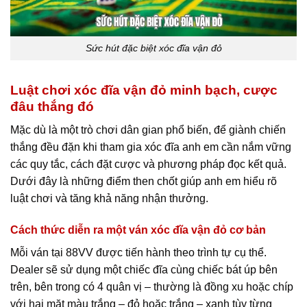
Sức hút đặc biệt xóc đĩa vận đỏ
Luật chơi xóc đĩa vận đỏ minh bạch, cược
đâu thắng đó
Mặc dù là một trò chơi dân gian phổ biến, để giành chiến
thắng đều đặn khi tham gia xóc đĩa anh em cần nắm vững
các quy tắc, cách đặt cược và phương pháp đọc kết quả.
Dưới đây là những điểm then chốt giúp anh em hiểu rõ
luật chơi và tăng khả năng nhận thưởng.
Cách thức diễn ra một ván xóc đĩa vận đỏ cơ bản
Mỗi ván tại 88VV được tiến hành theo trình tự cụ thể.
Dealer sẽ sử dụng một chiếc đĩa cùng chiếc bát úp bên
trên, bên trong có 4 quân vị – thường là đồng xu hoặc chíp
với hai mặt màu trắng – đỏ hoặc trắng – xanh tùy từng