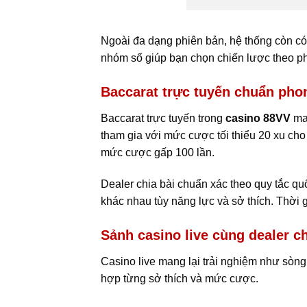
Ngoài đa dạng phiên bản, hệ thống còn có t
nhóm số giúp bạn chọn chiến lược theo pho
Baccarat trực tuyến chuẩn pho
Baccarat trực tuyến trong
casino 88VV
man
tham gia với mức cược tối thiểu 20 xu ch
mức cược gấp 100 lần.
Dealer chia bài chuẩn xác theo quy tắc q
khác nhau tùy năng lực và sở thích. Thời
Sảnh casino live cùng dealer c
Casino live mang lại trải nghiệm như sòn
hợp từng sở thích và mức cược.