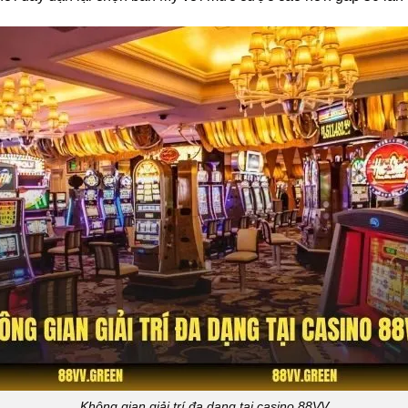
Không gian giải trí đa dạng tại casino 88VV