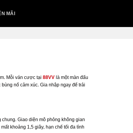
N MÃI
ám. Mỗi ván cược tại
88VV
là một màn đấu
c bùng nổ cảm xúc. Gia nhập ngay để trải
ằng chung. Giao diện mô phỏng không gian
mất khoảng 1,5 giây, hạn chế tối đa tình