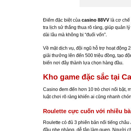
Điểm đặc biệt của
casino 88VV
là cơ chế 
tra lịch sử thắng thua rõ ràng, giúp quản 
dài lâu mà không bị “đuối vốn”.
Về mặt dịch vụ, đội ngũ hỗ trợ hoạt động 2
giải thưởng lên đến 500 triệu đồng, tạo đ
biến nơi đây thành lựa chọn hàng đầu.
Kho game đặc sắc tại Ca
Casino đem đến hơn 10 trò chơi nổi bật, m
luật chơi rõ ràng khiến ai cũng nhanh chó
Roulette cực cuốn với nhiều b
Roulette có đủ 3 phiên bản nổi tiếng châu 
đầu nhẹ nhàng, dễ tập làm quen. Người ch