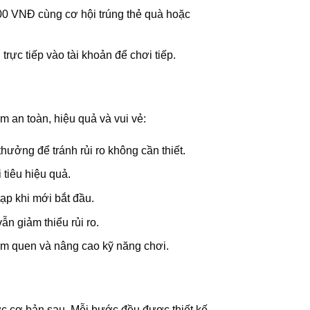
00 VNĐ cùng cơ hội trúng thẻ quà hoặc
ực tiếp vào tài khoản để chơi tiếp.
m an toàn, hiệu quả và vui vẻ:
hưởng để tránh rủi ro không cần thiết.
 tiêu hiệu quả.
tạp khi mới bắt đầu.
n giảm thiểu rủi ro.
làm quen và nâng cao kỹ năng chơi.
ớc cơ bản sau. Mỗi bước đều được thiết kế