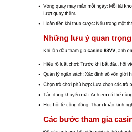
Vòng quay may mắn mỗi ngày: Mỗi tài khoả
lượt quay thêm.
Hoàn tiền khi thua cược: Nếu trong một th
Những lưu ý quan trọng 
Khi lần đầu tham gia
casino 88VV
, anh e
Hiểu rõ luật chơi: Trước khi bắt đầu, hội 
Quản lý ngân sách: Xác định số vốn giới h
Chọn trò chơi phù hợp: Lựa chọn các trò ph
Tận dụng khuyến mãi: Anh em có thể dùng c
Học hỏi từ cộng đồng: Tham khảo kinh ngh
Các bước tham gia casi
Để các anh em, hội viên mới có thể nhanh