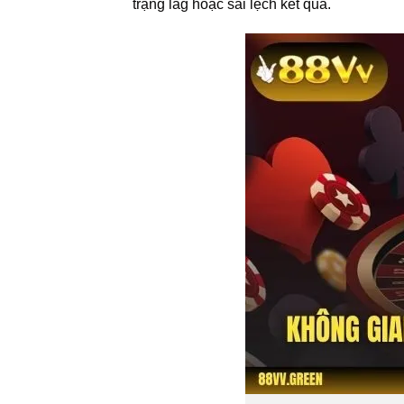
trạng lag hoặc sai lệch kết quả.