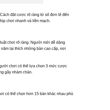
. Cách đặt cược rõ ràng từ số đơn lẻ đến
nhịp chơi nhanh và liền mạch.
luật chơi rõ ràng. Người mới dễ dàng
 năm lại thích những bàn cao cấp, nơi
 Người chơi có thể lựa chọn 3 mức cược
ông gây nhàm chán.
chơi có thể chọn hơn 15 bàn khác nhau phù