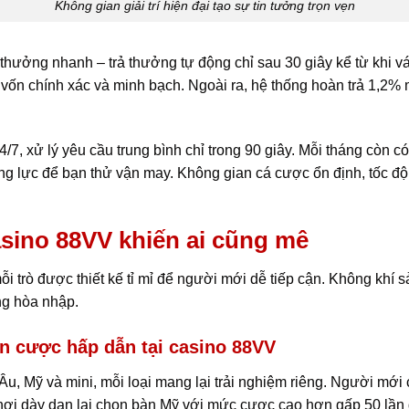
Không gian giải trí hiện đại tạo sự tin tưởng trọn vẹn
thưởng nhanh – trả thưởng tự động chỉ sau 30 giây kể từ khi v
lý vốn chính xác và minh bạch. Ngoài ra, hệ thống hoàn trả 1,2%
4/7, xử lý yêu cầu trung bình chỉ trong 90 giây. Mỗi tháng còn 
ộng lực để bạn thử vận may. Không gian cá cược ổn định, tốc đ
sino 88VV khiến ai cũng mê
ỗi trò được thiết kế tỉ mỉ để người mới dễ tiếp cận. Không khí
ng hòa nhập.
àn cược hấp dẫn tại casino 88VV
Âu, Mỹ và mini, mỗi loại mang lại trải nghiệm riêng. Người mới 
ơi dày dạn lại chọn bàn Mỹ với mức cược cao hơn gấp 50 lần 