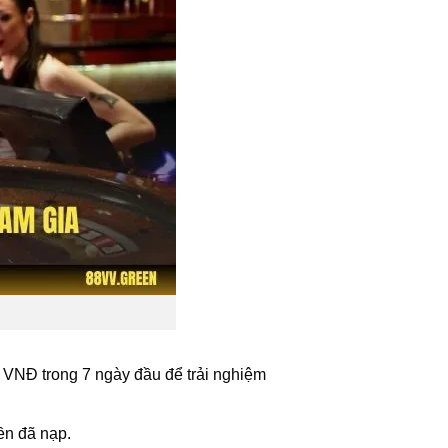
 VNĐ trong 7 ngày đầu để trải nghiệm
ền đã nạp.