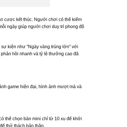
án cược kết thúc. Người chơi có thể kiểm
 mỗi ngày giúp người chơi duy trì phong độ
có sự kiện như “Ngày vàng trúng lớn” với
ộ phản hồi nhanh và tỷ lệ thưởng cao đã
 sảnh game hiện đại, hình ảnh mượt mà và
có thể chọn bàn mini chỉ từ 10 xu để khởi
để thử thách bản thân.