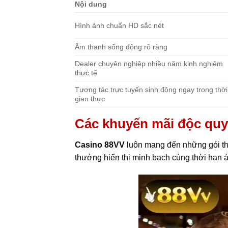
Nội dung
Hình ảnh chuẩn HD sắc nét
Âm thanh sống động rõ ràng
Dealer chuyên nghiệp nhiều năm kinh nghiệm
thực tế
Tương tác trực tuyến sinh động ngay trong thời
gian thực
Các khuyến mãi độc quy
Casino 88VV
luôn mang đến những gói thư
thưởng hiển thị minh bạch cùng thời hạn 