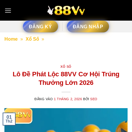
Bỏ
qua
nội
dung
ĐĂNG KÝ
ĐĂNG NHẬP
Home
»
Xổ Số
»
Lô Đề Phát Lộc 88VV Cơ Hội Trúng
Thưởng Lớn 2026
XỔ SỐ
Lô Đề Phát Lộc 88VV Cơ Hội Trúng
Thưởng Lớn 2026
ĐĂNG VÀO
1 THÁNG 2, 2026
BỞI
SEO
01
Th2