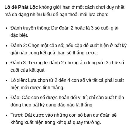
Lô đề Phát Lộc
không giới hạn ở một cách chơi duy nhất
mà đa dạng nhiều kiểu để bạn thoải mái lựa chọn:
Đánh truyền thống: Dự đoán 2 hoặc là 3 số cuối giải
đặc biệt.
Đánh 2: Chọn một cặp số; nếu cặp đó xuất hiện ở bất kỳ
giải nào trong kết quả, bạn sẽ thắng cược.
Đánh 3: Tương tự đánh 2 nhưng áp dụng với 3 chữ số
cuối của kết quả.
Lô xiên: Lựa chọn từ 2 đến 4 con số và tất cả phải xuất
hiện mới được tính thắng.
Đảo: Các con số được hoán đổi vị trí; chỉ cần xuất hiện
đúng theo bất kỳ dạng đảo nào là thắng.
Trượt: Đặt cược vào những con số bạn dự đoán sẽ
không xuất hiện trong kết quả quay thưởng.