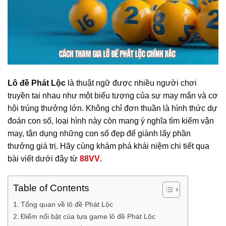
Lô đề Phát Lộc
là thuật ngữ được nhiều người chơi
truyền tai nhau như một biểu tượng của sự may mắn và cơ
hội trúng thưởng lớn. Không chỉ đơn thuần là hình thức dự
đoán con số, loại hình này còn mang ý nghĩa tìm kiếm vận
may, tận dụng những con số đẹp để giành lấy phần
thưởng giá trị. Hãy cùng khám phá khái niệm chi tiết qua
bài viết dưới đây từ
88VV
.
Table of Contents
Tổng quan về lô đề Phát Lộc
Điểm nổi bật của tựa game lô đề Phát Lộc