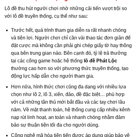
Lô đề thu hút người chơi nhờ những cải tiến vượt trội so
với lô đề truyền thống, cụ thể như sau:
Trước hết, quá trình tham gia diễn ra rất nhanh chóng
và tiện lợi. Người chơi chỉ cần vài thao tác đơn giản để
đặt cược mà không cần phải ghi chép giấy tờ hay thông
qua bên trung gian nào. Bên cạnh đó, tỷ lệ trả thưởng
tại các cổng game hoặc hệ thống
lô đề Phát Lộc
thường cao hơn so với phương thức truyền thống, tạo
động lực hấp dẫn cho người tham gia.
Hơn nữa, hình thức chơi cũng đa dạng với nhiều lựa
chọn như lô 2, lô 3, xiên, đảo, đề đặc biệt… phù hợp
với cả những tân thủ mới bắt đầu và các tay chơi lâu
năm. Về mặt thanh toán, hệ thống cung cấp nhiều kênh
nạp rút linh hoạt, an toàn và nhanh chóng nhằm đảm
bảo sự thuận tiện tối đa cho người dùng.
Công nghệ mã hóa tiên tiến được áp dụng giúp bảo vệ