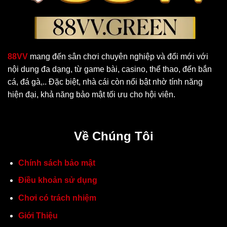
88VV
mang đến sân chơi chuyên nghiệp và đổi mới với
nội dung đa dạng, từ game bài, casino, thể thao, đến bắn
cá, đá gà,.. Đặc biệt, nhà cái còn nổi bật nhờ tính năng
hiện đại, khả năng bảo mật tối ưu cho hội viên.
Về Chúng Tôi
Chính sách bảo mật
Điều khoản sử dụng
Chơi có trách nhiệm
Giới Thiệu