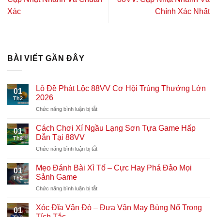
Xác
Chính Xác Nhất
BÀI VIẾT GẦN ĐÂY
Lô Đề Phát Lộc 88VV Cơ Hội Trúng Thưởng Lớn
01
2026
Th2
Chức năng bình luận bị tắt
ở
Lô
Đề
Cách Chơi Xí Ngầu Lạng Sơn Tựa Game Hấp
01
Phát
Dẫn Tại 88VV
Th2
Lộc
Chức năng bình luận bị tắt
ở
88VV
Cách
Cơ
Chơi
Mẹo Đánh Bài Xì Tố – Cực Hay Phá Đảo Mọi
Hội
01
Xí
Trúng
Sảnh Game
Th2
Ngầu
Thưởng
Chức năng bình luận bị tắt
ở
Lạng
Lớn
Mẹo
Sơn
2026
Đánh
Xóc Đĩa Vận Đỏ – Đưa Vận May Bùng Nổ Trong
Tựa
01
Bài
Game
Tích Tắc