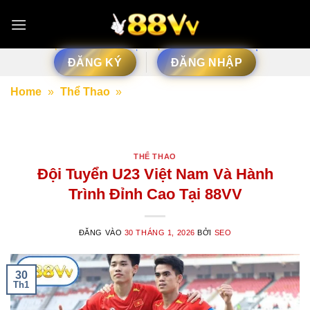
Bỏ
qua
nội
dung
ĐĂNG KÝ
ĐĂNG NHẬP
Home
»
Thể Thao
»
Đội Tuyển U23 Việt Nam Và
Hành Trình Đỉnh Cao Tại 88VV
THỂ THAO
Đội Tuyển U23 Việt Nam Và Hành
Trình Đỉnh Cao Tại 88VV
ĐĂNG VÀO
30 THÁNG 1, 2026
BỞI
SEO
30
Th1