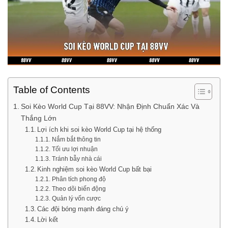
Table of Contents
Soi Kèo World Cup Tại 88VV: Nhận Định Chuẩn Xác Và
Thắng Lớn
Lợi ích khi soi kèo World Cup tại hệ thống
Nắm bắt thông tin
Tối ưu lợi nhuận
Tránh bẫy nhà cái
Kinh nghiệm soi kèo World Cup bất bại
Phân tích phong độ
Theo dõi biến động
Quản lý vốn cược
Các đội bóng mạnh đáng chú ý
Lời kết