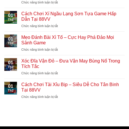
Chức năng bình luận bị tắt
ở
Lô
Đề
Cách Chơi Xí Ngầu Lạng Sơn Tựa Game Hấp
01
Phát
Dẫn Tại 88VV
Th2
Lộc
Chức năng bình luận bị tắt
ở
88VV
Cách
Cơ
Chơi
Mẹo Đánh Bài Xì Tố – Cực Hay Phá Đảo Mọi
Hội
01
Xí
Trúng
Sảnh Game
Th2
Ngầu
Thưởng
Chức năng bình luận bị tắt
ở
Lạng
Lớn
Mẹo
Sơn
2026
Đánh
Xóc Đĩa Vận Đỏ – Đưa Vận May Bùng Nổ Trong
Tựa
01
Bài
Game
Tích Tắc
Th2
Xì
Hấp
Chức năng bình luận bị tắt
ở
Tố
Dẫn
Xóc
–
Tại
Đĩa
Cách Chơi Tài Xỉu Bịp – Siêu Dễ Cho Tân Binh
Cực
88VV
01
Vận
Hay
Tại 88VV
Th2
Đỏ
Phá
Chức năng bình luận bị tắt
ở
–
Đảo
Cách
Đưa
Mọi
Chơi
Vận
Sảnh
Tài
May
Game
Xỉu
Bùng
Bịp
Nổ
–
Trong