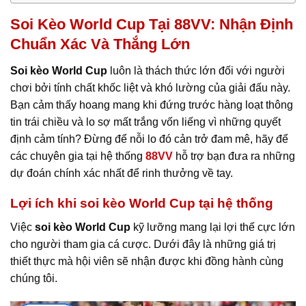
Soi Kèo World Cup Tại 88VV: Nhận Định
Chuẩn Xác Và Thắng Lớn
Soi kèo World Cup
luôn là thách thức lớn đối với người
chơi bởi tính chất khốc liệt và khó lường của giải đấu này.
Bạn cảm thấy hoang mang khi đứng trước hàng loạt thông
tin trái chiều và lo sợ mất trắng vốn liếng vì những quyết
định cảm tính? Đừng để nỗi lo đó cản trở đam mê, hãy để
các chuyên gia tại hệ thống
88VV
hỗ trợ bạn đưa ra những
dự đoán chính xác nhất để rinh thưởng về tay.
Lợi ích khi soi kèo World Cup tại hệ thống
Việc
soi kèo World Cup
kỹ lưỡng mang lại lợi thế cực lớn
cho người tham gia cá cược. Dưới đây là những giá trị
thiết thực mà hội viên sẽ nhận được khi đồng hành cùng
chúng tôi.